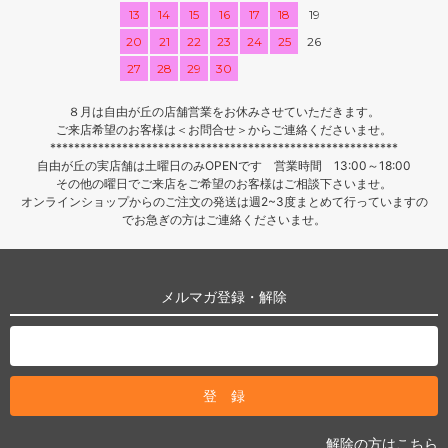
13
14
15
16
17
18
19
20
21
22
23
24
25
26
27
28
29
30
８月は自由が丘の店舗営業をお休みさせていただきます。
ご来店希望のお客様は＜お問合せ＞からご連絡くださいませ。
**********************************************************
自由が丘の実店舗は土曜日のみOPENです 営業時間 13:00～18:00
その他の曜日でご来店をご希望のお客様はご相談下さいませ。
オンラインショップからのご注文の発送は週2~3度まとめて行っていますの
でお急ぎの方はご連絡くださいませ。
メルマガ登録・解除
解除の方はこちら