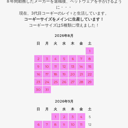
８年間勤務したメーカーを退職後、ペットウェアを手がけるよう
に・・・
現在、3代目コーギーのレイ♀と生活しています。
コーギーサイズをメインに生産しています！
コーギーサイズは5種類に増えました！
2026年8月
日
月
火
水
木
金
土
1
2
3
4
5
6
7
8
9
10
11
12
13
14
15
16
17
18
19
20
21
22
23
24
25
26
27
28
29
30
31
2026年9月
日
月
火
水
木
金
土
1
2
3
4
5
6
7
8
9
10
11
12