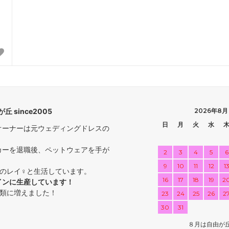
丘 since2005
2026年8月
日
月
火
水
オーナーは元ウェディングドレスの
カーを退職後、ペットウェアを手が
2
3
4
5
6
9
10
11
12
1
ーのレイ♀と生活しています。
16
17
18
19
2
インに生産しています！
種類に増えました！
23
24
25
26
2
30
31
８月は自由が