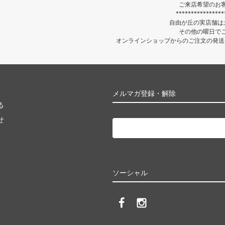
ご来店希望のお
****************
自由が丘の実店舗は土
その他の曜日で
オンラインショップからのご注文の発送
メルマガ登録・解除
る
せ
ソーシャル