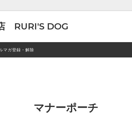
RURI'S DOG
（メッシュ・COOL素材など）
ア掲載情報
春秋素材
ルマガ登録・解除
マ風つなぎ
レインコート・泥除けエプロン
・リード
マナーポーチ
マナーポーチ