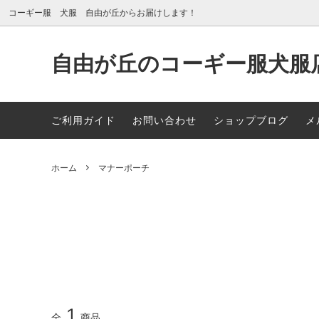
コーギー服 犬服 自由が丘からお届けします！
自由が丘のコーギー服犬服店 
New Arrival
自由が丘店舗案内
夏素材
メディ
ご利用ガイド
お問い合わせ
ショップブログ
メ
冬素材（トレーナー素材・フリース素
パジャ
材・コートなど）
ホーム
マナーポーチ
だっこBAG
カラー
SOLD OUT
1
全
商品