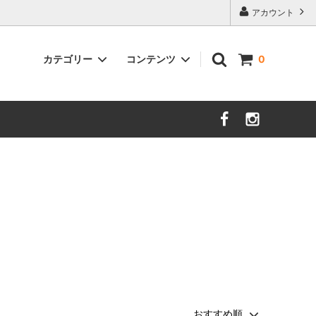
アカウント
カテゴリー
コンテンツ
0
防蚊（虫除）素材
着物・浴衣
セレクト・グッズ