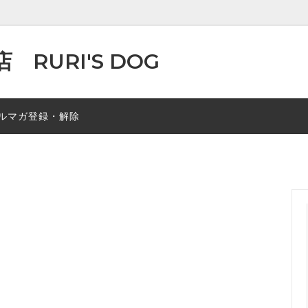
RURI'S DOG
（メッシュ・COOL素材など）
ア掲載情報
春秋素材
ルマガ登録・解除
マ風つなぎ
レインコート・泥除けエプロン
・リード
マナーポーチ