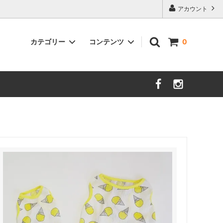
アカウント
カテゴリー
コンテンツ
0
防蚊（虫除）素材
着物・浴衣
セレクト・グッズ