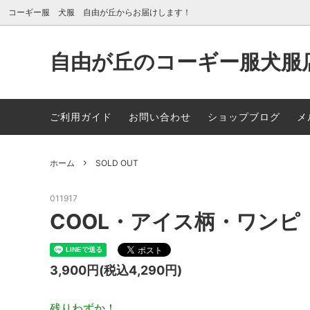
コーギー服 犬服 自由が丘からお届けします！
自由が丘のコーギー服犬服店 
New Arrival
自由が丘店舗案内
夏素材
メディ
ご利用ガイド
お問い合わせ
ショップブログ
メ
冬素材（トレーナー素材・フリース素
パジャ
材・コートなど）
ホーム
SOLD OUT
だっこBAG
カラー
011917
SOLD OUT
COOL・アイス柄・ワンピ
3,900円(税込4,290円)
残りわずか！