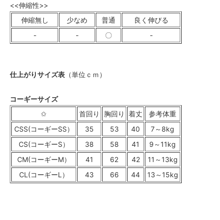
<<伸縮性>>
伸縮無し
少なめ
普通
良く伸びる
-
-
〇
-
仕上がりサイズ表
（単位ｃｍ）
コーギーサイズ
✩
首回り
胸回り
着丈
参考体重
CSS(コーギーSS）
35
53
40
7～8kg
CS(コーギーS）
38
58
41
9～11kg
CM(コーギーM）
41
62
42
11～13kg
CL(コーギーL）
43
66
44
13～15kg