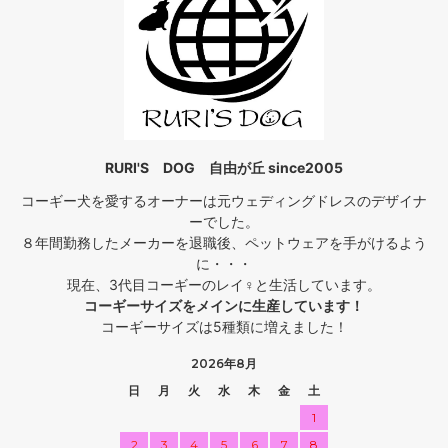
RURI'S DOG 自由が丘 since2005
コーギー犬を愛するオーナーは元ウェディングドレスのデザイナ
ーでした。
８年間勤務したメーカーを退職後、ペットウェアを手がけるよう
に・・・
現在、3代目コーギーのレイ♀と生活しています。
コーギーサイズをメインに生産しています！
コーギーサイズは5種類に増えました！
2026年8月
日
月
火
水
木
金
土
1
2
3
4
5
6
7
8