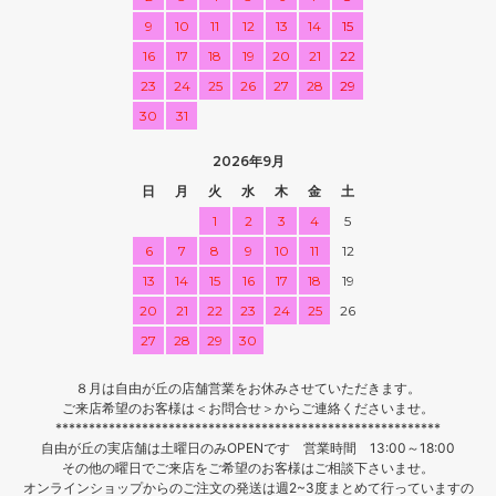
9
10
11
12
13
14
15
16
17
18
19
20
21
22
23
24
25
26
27
28
29
30
31
2026年9月
日
月
火
水
木
金
土
1
2
3
4
5
6
7
8
9
10
11
12
13
14
15
16
17
18
19
20
21
22
23
24
25
26
27
28
29
30
８月は自由が丘の店舗営業をお休みさせていただきます。
ご来店希望のお客様は＜お問合せ＞からご連絡くださいませ。
**********************************************************
自由が丘の実店舗は土曜日のみOPENです 営業時間 13:00～18:00
その他の曜日でご来店をご希望のお客様はご相談下さいませ。
オンラインショップからのご注文の発送は週2~3度まとめて行っていますの