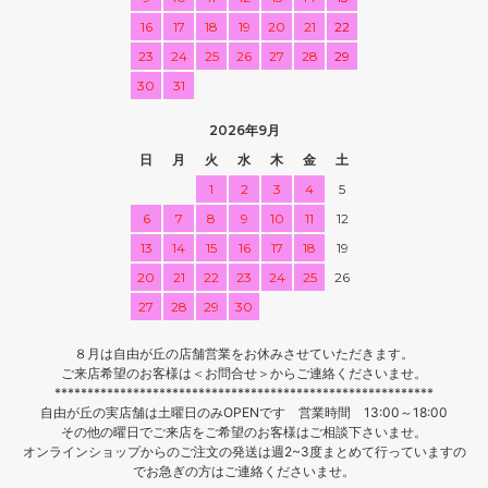
16
17
18
19
20
21
22
23
24
25
26
27
28
29
30
31
2026年9月
日
月
火
水
木
金
土
1
2
3
4
5
6
7
8
9
10
11
12
13
14
15
16
17
18
19
20
21
22
23
24
25
26
27
28
29
30
８月は自由が丘の店舗営業をお休みさせていただきます。
ご来店希望のお客様は＜お問合せ＞からご連絡くださいませ。
**********************************************************
自由が丘の実店舗は土曜日のみOPENです 営業時間 13:00～18:00
その他の曜日でご来店をご希望のお客様はご相談下さいませ。
オンラインショップからのご注文の発送は週2~3度まとめて行っていますの
でお急ぎの方はご連絡くださいませ。