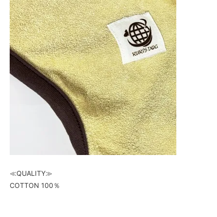
≪QUALITY≫
COTTON 100％