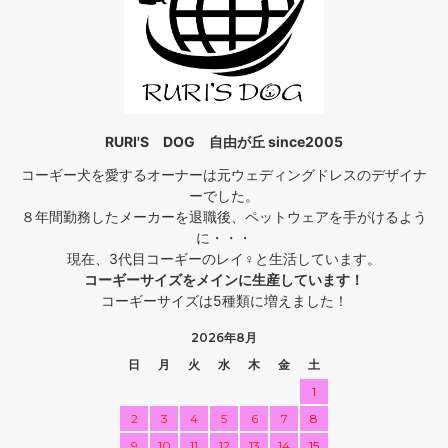
RURI'S DOG 自由が丘 since2005
コーギー犬を愛するオーナーは元ウェディングドレスのデザイナ
ーでした。
８年間勤務したメーカーを退職後、ペットウェアを手がけるよう
に・・・
現在、3代目コーギーのレイ♀と生活しています。
コーギーサイズをメインに生産しています！
コーギーサイズは5種類に増えました！
2026年8月
日
月
火
水
木
金
土
1
2
3
4
5
6
7
8
9
10
11
12
13
14
15