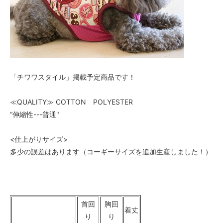
「チワワスタイル」掲載予定商品です！
≪QUALITY≫ COTTON POLYESTER
“伸縮性---普通"
<仕上がりサイズ>
多少の誤差はあります（コーギーサイズを追加生産しました！）
首回
胸回
着丈
り
り