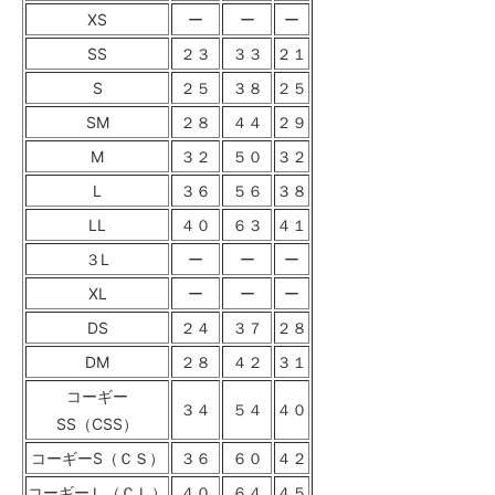
XS
ー
ー
ー
SS
２３
３３
２１
S
２５
３８
２５
SM
２８
４４
２９
M
３２
５０
３２
L
３６
５６
３８
LL
４０
６３
４１
３L
ー
ー
ー
XL
ー
ー
ー
DS
２４
３７
２８
DM
２８
４２
３１
コーギー
３４
５４
４０
SS（CSS）
コーギーS（ＣＳ）
３６
６０
４２
コーギーＬ（ＣＬ）
４０
６４
４５