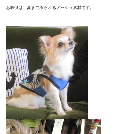
1,700円(税込1,870円)
お腹側は、夏まで着られるメッシュ素材です。
SOLD OUT
在庫0 SOLD OUT!