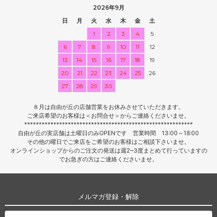
2026年9月
日
月
火
水
木
金
土
1
2
3
4
5
6
7
8
9
10
11
12
13
14
15
16
17
18
19
20
21
22
23
24
25
26
27
28
29
30
８月は自由が丘の店舗営業をお休みさせていただきます。
ご来店希望のお客様は＜お問合せ＞からご連絡くださいませ。
**********************************************************
自由が丘の実店舗は土曜日のみOPENです 営業時間 13:00～18:00
その他の曜日でご来店をご希望のお客様はご相談下さいませ。
オンラインショップからのご注文の発送は週2~3度まとめて行っていますの
でお急ぎの方はご連絡くださいませ。
メルマガ登録・解除