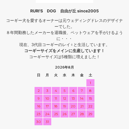
RURI'S DOG 自由が丘 since2005
コーギー犬を愛するオーナーは元ウェディングドレスのデザイナ
ーでした。
８年間勤務したメーカーを退職後、ペットウェアを手がけるよう
に・・・
現在、3代目コーギーのレイ♀と生活しています。
コーギーサイズをメインに生産しています！
コーギーサイズは5種類に増えました！
2026年8月
日
月
火
水
木
金
土
1
2
3
4
5
6
7
8
9
10
11
12
13
14
15
16
17
18
19
20
21
22
23
24
25
26
27
28
29
30
31