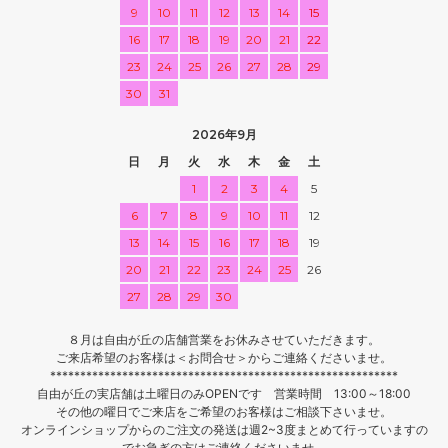
9
10
11
12
13
14
15
16
17
18
19
20
21
22
23
24
25
26
27
28
29
30
31
2026年9月
日
月
火
水
木
金
土
1
2
3
4
5
6
7
8
9
10
11
12
13
14
15
16
17
18
19
20
21
22
23
24
25
26
27
28
29
30
８月は自由が丘の店舗営業をお休みさせていただきます。
ご来店希望のお客様は＜お問合せ＞からご連絡くださいませ。
**********************************************************
自由が丘の実店舗は土曜日のみOPENです 営業時間 13:00～18:00
その他の曜日でご来店をご希望のお客様はご相談下さいませ。
オンラインショップからのご注文の発送は週2~3度まとめて行っていますの
でお急ぎの方はご連絡くださいませ。