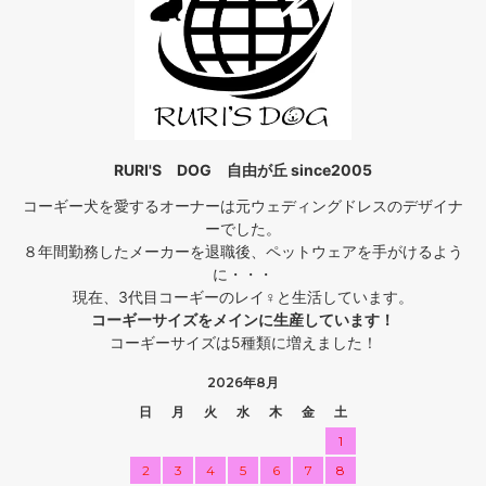
RURI'S DOG 自由が丘 since2005
コーギー犬を愛するオーナーは元ウェディングドレスのデザイナ
ーでした。
８年間勤務したメーカーを退職後、ペットウェアを手がけるよう
に・・・
現在、3代目コーギーのレイ♀と生活しています。
コーギーサイズをメインに生産しています！
コーギーサイズは5種類に増えました！
2026年8月
日
月
火
水
木
金
土
1
2
3
4
5
6
7
8