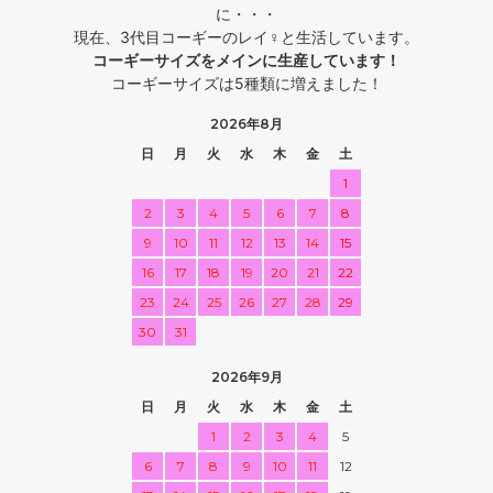
に・・・
現在、3代目コーギーのレイ♀と生活しています。
コーギーサイズをメインに生産しています！
コーギーサイズは5種類に増えました！
2026年8月
日
月
火
水
木
金
土
1
2
3
4
5
6
7
8
9
10
11
12
13
14
15
16
17
18
19
20
21
22
23
24
25
26
27
28
29
30
31
2026年9月
日
月
火
水
木
金
土
1
2
3
4
5
6
7
8
9
10
11
12