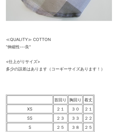
≪QUALITY≫ COTTON
“伸縮性---良"
<仕上がりサイズ>
多少の誤差はあります（コーギーサイズあります！）
首回り
胸回り
着丈
XS
２１
３０
２１
SS
２３
３３
２２
S
２５
３８
２５