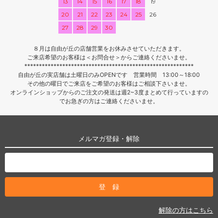
13
14
15
16
17
18
19
20
21
22
23
24
25
26
27
28
29
30
８月は自由が丘の店舗営業をお休みさせていただきます。
ご来店希望のお客様は＜お問合せ＞からご連絡くださいませ。
**********************************************************
自由が丘の実店舗は土曜日のみOPENです 営業時間 13:00～18:00
その他の曜日でご来店をご希望のお客様はご相談下さいませ。
オンラインショップからのご注文の発送は週2~3度まとめて行っていますの
でお急ぎの方はご連絡くださいませ。
メルマガ登録・解除
解除の方はこちら