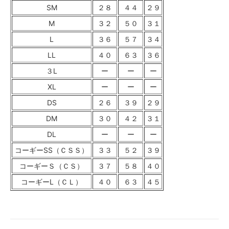
SM
２８
４４
２９
M
３２
５０
３１
L
３６
５７
３４
LL
４０
６３
３６
３L
ー
ー
ー
XL
ー
ー
ー
DS
２６
３９
２９
DM
３０
４２
３１
DL
ー
ー
ー
コーギーSS（ＣＳＳ）
３３
５２
３９
コーギーＳ（ＣＳ）
３７
５８
４０
コーギーL（ＣＬ）
４０
６３
４５