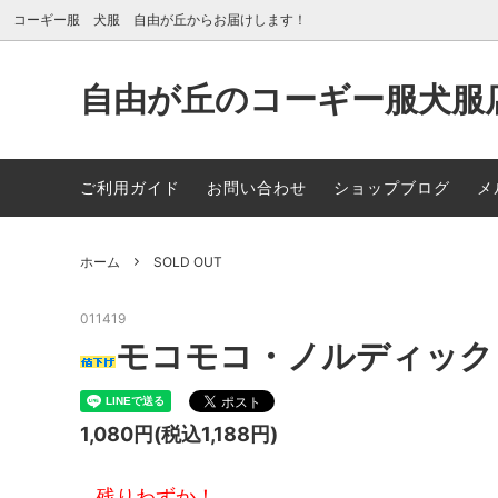
コーギー服 犬服 自由が丘からお届けします！
自由が丘のコーギー服犬服店 
New Arrival
自由が丘店舗案内
夏素材
メディ
ご利用ガイド
お問い合わせ
ショップブログ
メ
冬素材（トレーナー素材・フリース素
パジャ
材・コートなど）
ホーム
SOLD OUT
だっこBAG
カラー
011419
SOLD OUT
モコモコ・ノルディック
1,080円(税込1,188円)
残りわずか！