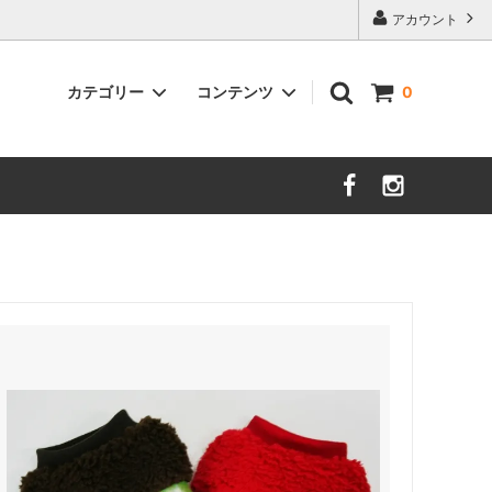
アカウント
カテゴリー
コンテンツ
0
防蚊（虫除）素材
着物・浴衣
セレクト・グッズ