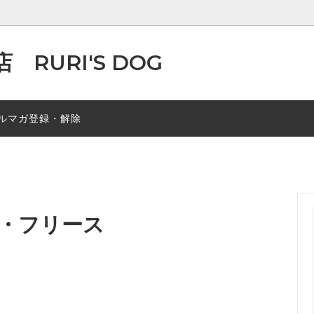
RURI'S DOG
（メッシュ・COOL素材など）
ア掲載情報
春秋素材
ルマガ登録・解除
マ風つなぎ
レインコート・泥除けエプロン
・リード
マナーポーチ
・フリース