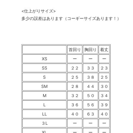
<仕上がりサイズ>
多少の誤差はあります（コーギーサイズあります！）
首回り
胸回り
着丈
XS
ー
ー
ー
SS
２２
３３
２３
S
２５
３８
２５
SM
２８
４４
３０
M
３２
５０
３４
L
３６
５６
３９
LL
４０
６３
４０
３L
ー
ー
ー
XL
ー
ー
ー