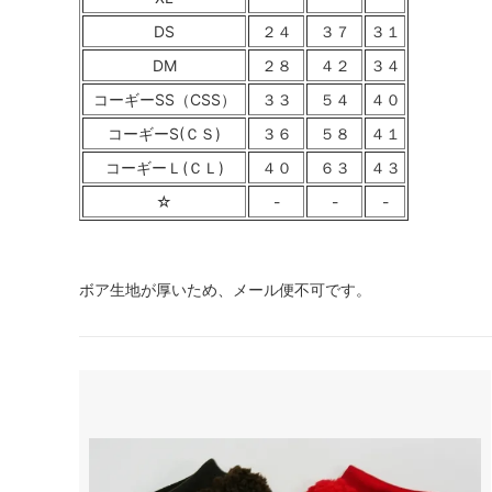
DS
２４
３７
３１
DM
２８
４２
３４
コーギーSS（CSS）
３３
５４
４０
コーギーS(ＣＳ)
３６
５８
４１
コーギーＬ(ＣＬ)
４０
６３
４３
☆
-
-
-
ボア生地が厚いため、メール便不可です。